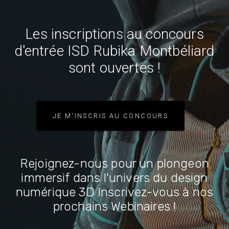
Les inscriptions au concours
d'entrée ISD Rubika Montbéliard
sont ouvertes !
JE M'INSCRIS AU CONCOURS
Rejoignez-nous pour un plongeon
immersif dans l'univers du design
numérique 3D Inscrivez-vous à nos
prochains Webinaires !