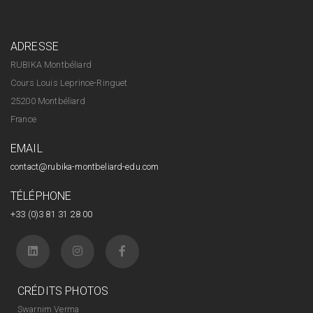
ADRESSE
RUBIKA Montbéliard
Cours Louis Leprince-Ringuet
25200 Montbéliard
France
EMAIL
contact@rubika-montbeliard-edu.com
TÉLÉPHONE
+33 (0)3 81 31 28 00
CRÉDITS PHOTOS
Swarnim Verma